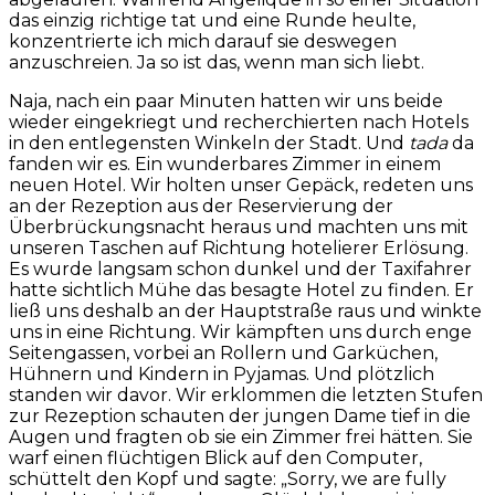
das einzig richtige tat und eine Runde heulte,
konzentrierte ich mich darauf sie deswegen
anzuschreien. Ja so ist das, wenn man sich liebt.
Naja, nach ein paar Minuten hatten wir uns beide
wieder eingekriegt und recherchierten nach Hotels
in den entlegensten Winkeln der Stadt. Und
tada
da
fanden wir es. Ein wunderbares Zimmer in einem
neuen Hotel. Wir holten unser Gepäck, redeten uns
an der Rezeption aus der Reservierung der
Überbrückungsnacht heraus und machten uns mit
unseren Taschen auf Richtung hotelierer Erlösung.
Es wurde langsam schon dunkel und der Taxifahrer
hatte sichtlich Mühe das besagte Hotel zu finden. Er
ließ uns deshalb an der Hauptstraße raus und winkte
uns in eine Richtung. Wir kämpften uns durch enge
Seitengassen, vorbei an Rollern und Garküchen,
Hühnern und Kindern in Pyjamas. Und plötzlich
standen wir davor. Wir erklommen die letzten Stufen
zur Rezeption schauten der jungen Dame tief in die
Augen und fragten ob sie ein Zimmer frei hätten. Sie
warf einen flüchtigen Blick auf den Computer,
schüttelt den Kopf und sagte: „Sorry, we are fully