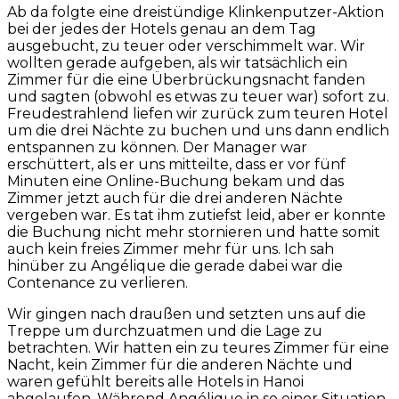
Ab da folgte eine dreistündige Klinkenputzer-Aktion
bei der jedes der Hotels genau an dem Tag
ausgebucht, zu teuer oder verschimmelt war. Wir
wollten gerade aufgeben, als wir tatsächlich ein
Zimmer für die eine Überbrückungsnacht fanden
und sagten (obwohl es etwas zu teuer war) sofort zu.
Freudestrahlend liefen wir zurück zum teuren Hotel
um die drei Nächte zu buchen und uns dann endlich
entspannen zu können. Der Manager war
erschüttert, als er uns mitteilte, dass er vor fünf
Minuten eine Online-Buchung bekam und das
Zimmer jetzt auch für die drei anderen Nächte
vergeben war. Es tat ihm zutiefst leid, aber er konnte
die Buchung nicht mehr stornieren und hatte somit
auch kein freies Zimmer mehr für uns. Ich sah
hinüber zu Angélique die gerade dabei war die
Contenance zu verlieren.
Wir gingen nach draußen und setzten uns auf die
Treppe um durchzuatmen und die Lage zu
betrachten. Wir hatten ein zu teures Zimmer für eine
Nacht, kein Zimmer für die anderen Nächte und
waren gefühlt bereits alle Hotels in Hanoi
abgelaufen. Während Angélique in so einer Situation