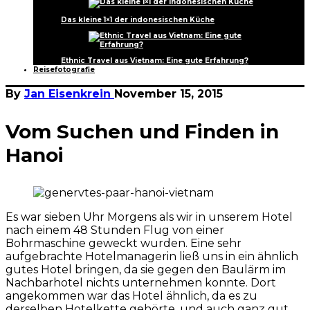
Das kleine 1×1 der indonesischen Küche
Ethnic Travel aus Vietnam: Eine gute Erfahrung?
Reisefotografie
By
Jan Eisenkrein
November 15, 2015
Vom Suchen und Finden in
Hanoi
Es war sieben Uhr Morgens als wir in unserem Hotel
nach einem 48 Stunden Flug von einer
Bohrmaschine geweckt wurden. Eine sehr
aufgebrachte Hotelmanagerin ließ uns in ein ähnlich
gutes Hotel bringen, da sie gegen den Baulärm im
Nachbarhotel nichts unternehmen konnte. Dort
angekommen war das Hotel ähnlich, da es zu
derselben Hotelkette gehörte, und auch ganz gut.