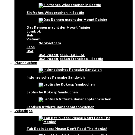
Ein frohes Wiedersehen in Seattle
Das Rennen macht der Mount Rainier
Lombok
Bali
Vietnam
Nordvietnam
Laos
USA
USA Roadtrip: LA – LAS – SF
USA Roadtrip: San Francisco – Seattle
Pfannkuchen
Indonesisches Pancake Sandwich
Laotische Kokospfannkuchen
Laotisch frittierte Bananenpfannkuchen
Reisetipps
Tak Bat in Laos: Please Don’t Feed The Monks!