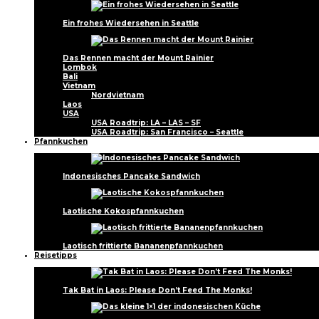
Ein frohes Wiedersehen in Seattle
Das Rennen macht der Mount Rainier
Lombok
Bali
Vietnam
Nordvietnam
Laos
USA
USA Roadtrip: LA – LAS – SF
USA Roadtrip: San Francisco – Seattle
Pfannkuchen
Indonesisches Pancake Sandwich
Laotische Kokospfannkuchen
Laotisch frittierte Bananenpfannkuchen
Reisetipps
Tak Bat in Laos: Please Don’t Feed The Monks!