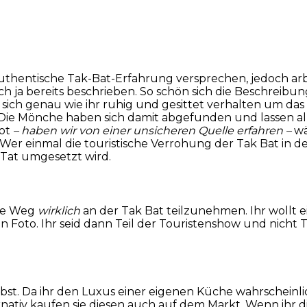
 authentische Tak-Bat-Erfahrung versprechen, jedoch ar
 ja bereits beschrieben. So schön sich die Beschreibung
 sich genau wie ihr ruhig und gesittet verhalten um da
. Die Mönche haben sich damit abgefunden und lassen al
Not
– haben wir von einer unsicheren Quelle erfahren –
wä
er einmal die touristische Verrohung der Tak Bat in der
 Tat umgesetzt wird.
ige Weg
wirklich
an der Tak Bat teilzunehmen. Ihr wollt 
oto. Ihr seid dann Teil der Touristenshow und nicht Teil
lbst. Da ihr den Luxus einer eigenen Küche wahrscheinli
ativ kaufen sie diesen auch auf dem Markt. Wenn ihr dies