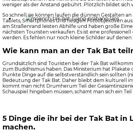
weniger als der Anstand gebührt. Plötzlich bildet sic
So schnell sie können laufen die dünnen Gestalten an 
Tablets, Smartphones und riesigen Fotoobjektiven aus.
am Straßenrand leisten Abhilfe und haben große Eimer
nächsten Touristen verkaufen. Es ist eine professione
werden. Es fehlen nur noch kleine Schilder auf denen 
Wie kann man an der Tak Bat teil
Grundsätzlich sind Touristen bei der Tak Bat willkomme
zum Buddhismus haben. Das Ministerium hat Plakate dru
Punkte Dinge auf die selbstverständlich sein sollten 
Bedeutung der Tak Bat. Daher bleibt dem kulturell inte
kommt man nicht Drumherum Teil der Gesamtinszenierun
Schauspiel hingeben müssen, schämt man sich ein Teil 
5 Dinge die ihr bei der Tak Bat i
machen.