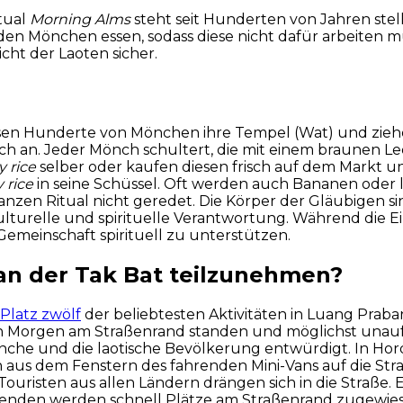
tual
Morning Alms
steht seit Hunderten von Jahren ste
den Mönchen essen, sodass diese nicht dafür arbeiten 
icht der Laoten sicher.
sen Hunderte von Mönchen ihre Tempel (Wat) und ziehe
sich an. Jeder Mönch schultert, die mit einem braunen 
y rice
selber oder kaufen diesen frisch auf dem Markt un
y rice
in seine Schüssel. Oft werden auch Bananen oder 
nzen Ritual nicht geredet. Die Körper der Gläubigen si
ulturelle und spirituelle Verantwortung. Während die 
emeinschaft spirituell zu unterstützen.
t an der Tak Bat teilzunehmen?
Platz zwölf
der beliebtesten Aktivitäten in Luang Pra
en Morgen am Straßenrand standen und möglichst unauff
önche und die laotische Bevölkerung entwürdigt. In Ho
 aus dem Fenstern des fahrenden Mini-Vans auf die Straß
ouristen aus allen Ländern drängen sich in die Straße. 
senden werden schnell Plätze am Straßenrand zugewiese