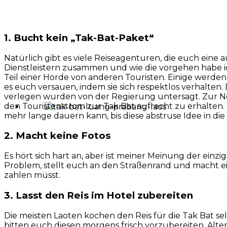
1. Bucht kein „Tak-Bat-Paket“
Natürlich gibt es viele Reiseagenturen, die euch eine
Dienstleistern zusammen und wie die vorgehen habe ich
Teil einer Horde von anderen Touristen. Einige werden
es euch versauen, indem sie sich respektlos verhalten
verlegen wurden von der Regierung untersagt. Zur 
den Touristenstrom zur Tak Bat aufrecht zu erhalten. W
mehr lange dauern kann, bis diese abstruse Idee in die
2. Macht keine Fotos
Es hört sich hart an, aber ist meiner Meinung der einz
Problem, stellt euch an den Straßenrand und macht ein F
zahlen müsst.
3. Lasst den Reis im Hotel zubereiten
Die meisten Laoten kochen den Reis für die Tak Bat se
bitten euch diesen morgens frisch vorzubereiten. Altern