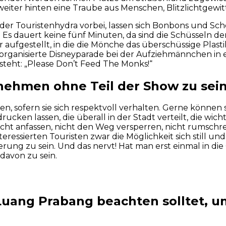
h weiter hinten eine Traube aus Menschen, Blitzlichtge
der Touristenhydra vorbei, lassen sich Bonbons und Sch
 Es dauert keine fünf Minuten, da sind die Schüsseln de
 aufgestellt, in die die Mönche das überschüssige Plas
ll organisierte Disneyparade bei der Aufziehmännchen i
steht: „Please Don’t Feed The Monks!“
nehmen ohne Teil der Show zu sei
n, sofern sie sich respektvoll verhalten. Gerne können s
cken lassen, die überall in der Stadt verteilt, die wic
(nicht anfassen, nicht den Weg versperren, nicht rumsch
ressierten Touristen zwar die Möglichkeit sich still und
g zu sein. Und das nervt! Hat man erst einmal in die 
davon zu sein.
n Luang Prabang beachten solltet, 