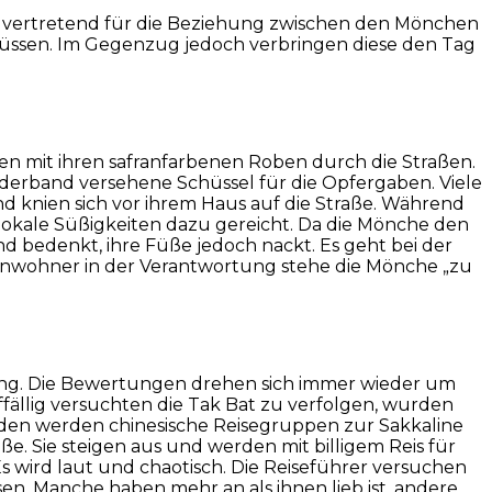
llvertretend für die Beziehung zwischen den Mönchen
müssen. Im Gegenzug jedoch verbringen diese den Tag
n mit ihren safranfarbenen Roben durch die Straßen.
Lederband versehene Schüssel für die Opfergaben. Viele
d knien sich vor ihrem Haus auf die Straße. Während
lokale Süßigkeiten dazu gereicht. Da die Mönche den
nd bedenkt, ihre Füße jedoch nackt. Es geht bei der
Einwohner in der Verantwortung stehe die Mönche „zu
bang. Die Bewertungen drehen sich immer wieder um
ällig versuchten die Tak Bat zu verfolgen, wurden
rden werden chinesische Reisegruppen zur Sakkaline
e. Sie steigen aus und werden mit billigem Reis für
Es wird laut und chaotisch. Die Reiseführer versuchen
n. Manche haben mehr an als ihnen lieb ist, andere