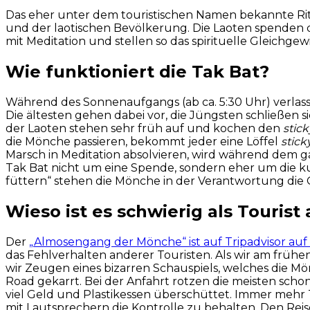
Das eher unter dem touristischen Namen bekannte Ri
und der laotischen Bevölkerung. Die Laoten spenden 
mit Meditation und stellen so das spirituelle Gleichgew
Wie funktioniert die Tak Bat?
Während des Sonnenaufgangs (ab ca. 5:30 Uhr) verlas
Die ältesten gehen dabei vor, die Jüngsten schließen 
der Laoten stehen sehr früh auf und kochen den
stick
die Mönche passieren, bekommt jeder eine Löffel
stick
Marsch in Meditation absolvieren, wird während dem ga
Tak Bat nicht um eine Spende, sondern eher um die k
füttern“ stehen die Mönche in der Verantwortung die G
Wieso ist es schwierig als Touris
Der
„Almosengang der Mönche“ ist auf Tripadvisor auf 
das Fehlverhalten anderer Touristen. Als wir am früh
wir Zeugen eines bizarren Schauspiels, welches die M
Road gekarrt. Bei der Anfahrt rotzen die meisten schon
viel Geld und Plastikessen überschüttet. Immer mehr T
mit Lautsprechern die Kontrolle zu behalten. Den Rei