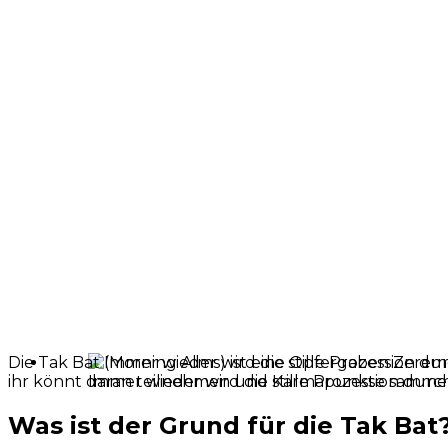
Die Tak Bat (Morning Alms) ist eine Opfergaben Zerem
ihr könnt daran teilnehmen und Karmapunkte sammeln, 
Immer wieder wird die stille Prozession dur
Was ist der Grund für die Tak Bat