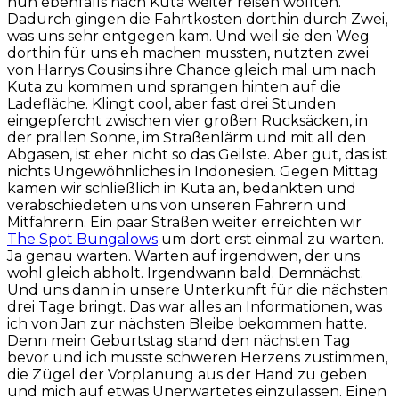
nun ebenfalls nach Kuta weiter reisen wollten.
Dadurch gingen die Fahrtkosten dorthin durch Zwei,
was uns sehr entgegen kam. Und weil sie den Weg
dorthin für uns eh machen mussten, nutzten zwei
von Harrys Cousins ihre Chance gleich mal um nach
Kuta zu kommen und sprangen hinten auf die
Ladefläche. Klingt cool, aber fast drei Stunden
eingepfercht zwischen vier großen Rucksäcken, in
der prallen Sonne, im Straßenlärm und mit all den
Abgasen, ist eher nicht so das Geilste. Aber gut, das ist
nichts Ungewöhnliches in Indonesien. Gegen Mittag
kamen wir schließlich in Kuta an, bedankten und
verabschiedeten uns von unseren Fahrern und
Mitfahrern. Ein paar Straßen weiter erreichten wir
The Spot Bungalows
um dort erst einmal zu warten.
Ja genau warten. Warten auf irgendwen, der uns
wohl gleich abholt. Irgendwann bald. Demnächst.
Und uns dann in unsere Unterkunft für die nächsten
drei Tage bringt. Das war alles an Informationen, was
ich von Jan zur nächsten Bleibe bekommen hatte.
Denn mein Geburtstag stand den nächsten Tag
bevor und ich musste schweren Herzens zustimmen,
die Zügel der Vorplanung aus der Hand zu geben
und mich auf etwas Unerwartetes einzulassen. Einen