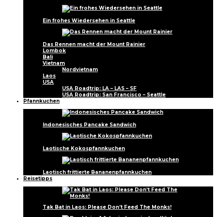
Ein frohes Wiedersehen in Seattle
Das Rennen macht der Mount Rainier
Lombok
Bali
Vietnam
Nordvietnam
Laos
USA
USA Roadtrip: LA – LAS – SF
USA Roadtrip: San Francisco – Seattle
Pfannkuchen
Indonesisches Pancake Sandwich
Laotische Kokospfannkuchen
Laotisch frittierte Bananenpfannkuchen
Reisetipps
Tak Bat in Laos: Please Don’t Feed The Monks!