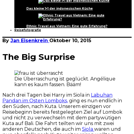
Das kleine 1×1 der indonesischen Küche
Ethnic Travel aus Vietnam: Eine gute Erfahrung?
Reisefotografie
By
Jan Eisenkrein
Oktober 10, 2015
The Big Surprise
Die Überraschung ist geglückt. Angélique
kann es kaum fassen. Bääm!
Nach drei Tagen bei Harry im Siola in
Labuhan
Pandan im Osten Lomboks,
ging es nun endlich in
den Süden, nach Kuta. Unserem einzigen vor
Reisebeginn bereits festgelegten Ziel auf Lombok
und nicht zu verwechseln mit dem partywütigen
Kuta auf Bali. Die Fahrt teilten wir uns mit zwei
anderen Deutschen, die auch im
Siola
waren und