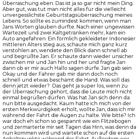
Überraschung eben. Das ist ja so gar nicht mein Ding.
Aber gut, was tut man nicht alles für die vielleicht
unvergesslichste Geburtstagsüberraschung meines
Lebens. So sollte es zumindest kommen, wenn man
Jans Worten glauben durfte. Nach einer ungewissen
Wartezeit und zwei Kaltgetränken mehr, kam ein
Auto angefahren. Ein förmlich gekleideter Indonesier
mittleren Alters stieg aus, schaute mich ganz kurz
verstohlen an, wendete den Blick dann schnell ab
und begrüßte Jan. Er schaute dann wieder unsicher
zwischen mir und Jan hin und her und fragte Jan
dann ob er mir auch Hallo sagen dürfe. Jan gab sein
Okay und der Fahrer gab mir dann doch noch
schnell und etwas beschämt die Hand. Was soll das
denn jetzt wieder? Das geht ja super los, wenn zu
der Überraschung gehört, dass die Leute mich nicht
einmal begrüßen dürfen. Was hat Jan sich denn da
nun bitte ausgedacht. Kaum hatte ich mich von der
ersten Merkwürdigkeit erholt, wollte Jan, dass ich mir
während der Fahrt die Augen zu halte. Wie bitte? Ich
war doch eh schon so gespannt wie ein Flitzebogen
und zermarterte mir seit Tagen das Hirn, was denn da
nun kommen wird und wartete schon auf die ersten
Anhaltspunkte während der Fahrt. Außerdem wer