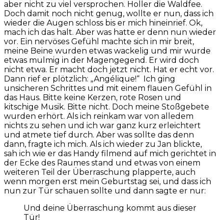
aber nicht zu viel versprochen. Holler die Waldfee.
Doch damit noch nicht genug, wollte er nun, dass ich
wieder die Augen schloss bis er mich hineinrief. Ok,
mach ich das halt. Aber was hatte er denn nun wieder
vor. Ein nervöses Gefühl machte sich in mir breit,
meine Beine wurden etwas wackelig und mir wurde
etwas mulmig in der Magengegend. Er wird doch
nicht etwa. Er macht doch jetzt nicht. Hat er echt vor.
Dann rief er plötzlich: „Angélique!“ Ich ging
unsicheren Schrittes und mit einem flauen Gefühl in
das Haus. Bitte keine Kerzen, rote Rosen und
kitschige Musik. Bitte nicht. Doch meine Stoßgebete
wurden erhört. Als ich reinkam war von alledem
nichts zu sehen und ich war ganz kurz erleichtert
und atmete tief durch. Aber was sollte das denn
dann, fragte ich mich. Als ich wieder zu Jan blickte,
sah ich wie er das Handy filmend auf mich gerichtet in
der Ecke des Raumes stand und etwas von einem
weiteren Teil der Überraschung plapperte, auch
wenn morgen erst mein Geburtstag sei, und dass ich
nun zur Tür schauen sollte und dann sagte er nur:
Und deine Überraschung kommt aus dieser
Tür!