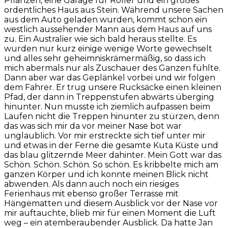
Pflanzen, eine Garage für Roller und ein großes
ordentliches Haus aus Stein. Während unsere Sachen
aus dem Auto geladen wurden, kommt schon ein
westlich aussehender Mann aus dem Haus auf uns
zu. Ein Australier wie sich bald heraus stellte. Es
wurden nur kurz einige wenige Worte gewechselt
und alles sehr geheimniskrämermäßig, so dass ich
mich abermals nur als Zuschauer des Ganzen fühlte.
Dann aber war das Geplänkel vorbei und wir folgen
dem Fahrer. Er trug unsere Rucksäcke einen kleinen
Pfad, der dann in Treppenstufen abwärts überging
hinunter. Nun musste ich ziemlich aufpassen beim
Laufen nicht die Treppen hinunter zu stürzen, denn
das was sich mir da vor meiner Nase bot war
unglaublich. Vor mir erstreckte sich tief unter mir
und etwas in der Ferne die gesamte Kuta Küste und
das blau glitzernde Meer dahinter. Mein Gott war das
Schön. Schön. Schön. So schön. Es kribbelte mich am
ganzen Körper und ich konnte meinen Blick nicht
abwenden. Als dann auch noch ein riesiges
Ferienhaus mit ebenso großer Terrasse mit
Hängematten und diesem Ausblick vor der Nase vor
mir auftauchte, blieb mir für einen Moment die Luft
weg – ein atemberaubender Ausblick. Da hatte Jan