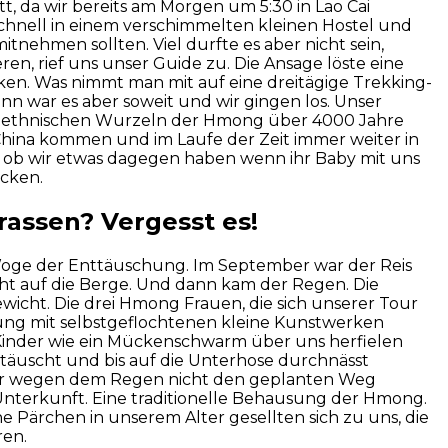
t, da wir bereits am Morgen um 5:30 in Lao Cai
schnell in einem verschimmelten kleinen Hostel und
tnehmen sollten. Viel durfte es aber nicht sein,
ren, rief uns unser Guide zu. Die Ansage löste eine
cken. Was nimmt man mit auf eine dreitägige Trekking-
n war es aber soweit und wir gingen los. Unser
die ethnischen Wurzeln der Hmong über 4000 Jahre
s China kommen und im Laufe der Zeit immer weiter in
s ob wir etwas dagegen haben wenn ihr Baby mit uns
ücken.
rassen? Vergesst es!
oge der Enttäuschung. Im September war der Reis
cht auf die Berge. Und dann kam der Regen. Die
icht. Die drei Hmong Frauen, die sich unserer Tour
mung mit selbstgeflochtenen kleine Kunstwerken
e Kinder wie ein Mückenschwarm über uns herfielen
äuscht und bis auf die Unterhose durchnässt
 wir wegen dem Regen nicht den geplanten Weg
Unterkunft. Eine traditionelle Behausung der Hmong.
 Pärchen in unserem Alter gesellten sich zu uns, die
ren.