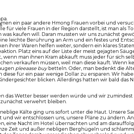
men ein paar andere Hmong Frauen vorbei und versuchte
a.
e für viele Frauen in der Region darstellt, ist man als
n was kaufen will. Daran mussten wir uns zunächst ge
 eine leichte Berührung an Arm und ein festes und Entsc
 ihrer Waren helfen weiter, sondern ein klares Statem
aktion. Platz eins auf der Liste der meist gejagten Säu
ut, wenn man ihnen Kram abkauft muss jeder für sich s
ndchen verkaufen müssen, weil man diese kauft. Wenn ke
eraugen
pleeaase buy
betteln. Oder, man bedenkt die Alter
en diese für ein paar wenige Dollar zu ersparen. Wir h
ndergesichter blicken. Allerdings hatten wir bald das N
n das Wetter besser werden würde und wir zumindest e
 zunächst verwehrt bleiben.
eblige Kälte ging uns sofort unter die Haut. Unsere S
 und wir entschlossen uns, unsere Pläne zu ändern. A
n, eine Nacht im Hotel übernachten und am darauffol
ganze Zeit und außer nebligen Berghügeln und schlammig