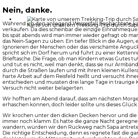
Nein, danke.
Während ich den anliegend Wasserfall beobachtete ka
Karte von unserem Trekking-Trip durch Sap
verkaufen. Da dies scheinbar die einzige Einnahmequell
bis spät abends wird man immer wieder gefragt ob ma
das Nein-Sagen zu üben. Ein tiefer Blick in die Augen,
Ignorieren der Menschen oder das verschämte Angucken
spricht sich im Dorf herum und führt zu einer Kettenre
Brieftasche. Die Frage, ob man Kindern etwas Gutes t
und tut es nicht, weil man denkt, dass sie nur Armbä
durch die Straßen laufen und mit ihren kleinen Kull
harte Arbeit auf dem Reisfeld heißt und versucht ihn
entschieden und mussten drei lange Tage in traurige Ki
Versuch nicht weiter belagerten.
Wir hofften am Abend darauf, dass am nächsten Morge
erhaschen können, doch leider sollte uns dieses Glück
Wir krochen unter den dicken Decken hervor und die n
immer noch klamm. Es hatte die ganze Nacht geregnet
wandern, würden wir den Rückweg nach Sapa antrete
Die richtige Entscheidung, denn es regnete fast die 