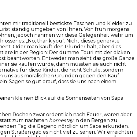
n mir traditionell bestickte Taschen und Kleider zu
 Tourist ständig umgeben von Ihnen. Von früh morgens
wöhnen, jedoch nahmen wir diese Gelegenheit wahr um
hlossenes: „No, thank you“. Nicht dieses genervte
ent. Oder man kauft den Plunder halt, aber dies
getiere in der Region: Der dumme Touri mit der dicken
elbst beantworten. Entweder man sieht das große Ganze
iner sie kaufen würde, dann müssten sie auch nicht
native für diese Kinder, die nicht Schule, sondern
aben uns aus moralischen Gründen gegen den Kauf
ein-Sagen so gut drauf, dass sie uns nach einem
inen kleinen Blick auf die Sonnenseiten von Sapa
achen Rochen zwar ordentlich nach Feuer, waren aber
nstatt zum nächsten
homestay
in den Bergen zu
genden Tag die Gegend nördlich um Sapa erkunden.
en Straßen gab es nicht viel zu sehen. Wir erreichten