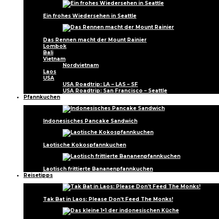
Ein frohes Wiedersehen in Seattle
Das Rennen macht der Mount Rainier
Lombok
Bali
Vietnam
Nordvietnam
Laos
USA
USA Roadtrip: LA – LAS – SF
USA Roadtrip: San Francisco – Seattle
Pfannkuchen
Indonesisches Pancake Sandwich
Laotische Kokospfannkuchen
Laotisch frittierte Bananenpfannkuchen
Reisetipps
Tak Bat in Laos: Please Don’t Feed The Monks!