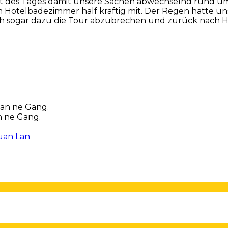
st des Tages damit unsere Sachen abwechselnd rund um
Hotelbadezimmer half kräftig mit. Der Regen hatte un
 sogar dazu die Tour abzubrechen und zurück nach Han
n ne Gang.
uan Lan