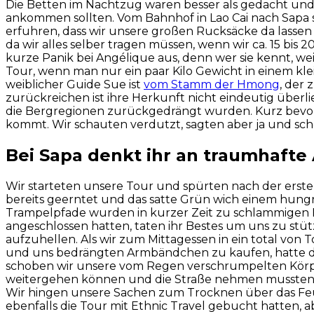
Die Betten im Nachtzug waren besser als gedacht und da
ankommen sollten. Vom Bahnhof in Lao Cai nach Sapa s
erfuhren, dass wir unsere großen Rucksäcke da lassen u
da wir alles selber tragen müssen, wenn wir ca. 15 bis
kurze Panik bei Angélique aus, denn wer sie kennt, we
Tour, wenn man nur ein paar Kilo Gewicht in einem k
weiblicher Guide Sue ist
vom Stamm der Hmong
, der
zurückreichen ist ihre Herkunft nicht eindeutig überl
die Bergregionen zurückgedrängt wurden. Kurz bevor 
kommt. Wir schauten verdutzt, sagten aber ja und schon
Bei Sapa denkt ihr an traumhafte 
Wir starteten unsere Tour und spürten nach der ers
bereits geerntet und das satte Grün wich einem hungri
Trampelpfade wurden in kurzer Zeit zu schlammigen B
angeschlossen hatten, taten ihr Bestes um uns zu st
aufzuhellen. Als wir zum Mittagessen in ein total von
und uns bedrängten Armbändchen zu kaufen, hatte der
schoben wir unsere vom Regen verschrumpelten Körper
weitergehen können und die Straße nehmen mussten, w
Wir hingen unsere Sachen zum Trocknen über das Feuer
ebenfalls die Tour mit Ethnic Travel gebucht hatten,