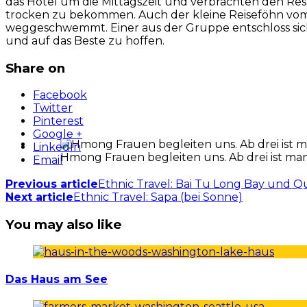
das Hotel um die Mittagszeit und verbrachten den Re
trocken zu bekommen. Auch der kleine Reiseföhn vom 
weggeschwemmt. Einer aus der Gruppe entschloss sich
und auf das Beste zu hoffen.
Share on
Facebook
Twitter
Pinterest
Google +
LinkedIn
Hmong Frauen begleiten uns. Ab drei ist ma
Email
Previous article
Ethnic Travel: Bai Tu Long Bay und Q
Next article
Ethnic Travel: Sapa (bei Sonne)
You may also like
Das Haus am See