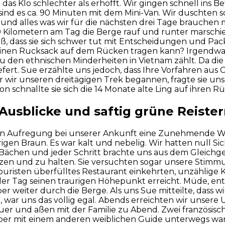
s Klo schlechter als erhofft. Wir gingen schnell ins Bet
ind es ca. 90 Minuten mit dem Mini-Van. Wir duschten 
nd alles was wir für die nächsten drei Tage brauchen mi
 20 Kilometern am Tag die Berge rauf und runter marschie
iß, dass sie sich schwer tut mit Entscheidungen und Pa
leinen Rucksack auf dem Rücken tragen kann? Irgendwan
 zu den ethnischen Minderheiten in Vietnam zählt. Da 
iefert. Sue erzählte uns jedoch, dass Ihre Vorfahren au
wir unseren dreitägigen Trek begannen, fragte sie un
 schnallte sie sich die 14 Monate alte Ling auf ihren R
Ausblicke und saftig grüne Reister
ten Aufregung bei unserer Ankunft eine Zunehmende W
gen Braun. Es war kalt und nebelig. Wir hatten null Si
ächen und jeder Schritt brachte uns aus dem Gleichgew
ützen und zu halten. Sie versuchten sogar unsere Stim
 Touristen überfülltes Restaurant einkehrten, unzählig
 Tag seinen traurigen Höhepunkt erreicht. Müde, entt
 weiter durch die Berge. Als uns Sue mitteilte, dass
ar uns das völlig egal. Abends erreichten wir unsere 
 und aßen mit der Familie zu Abend. Zwei französische
 aber mit einem anderen weiblichen Guide unterwegs wa